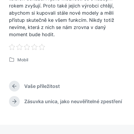
rokem zvyšují. Proto také jejich výrobci chtějí,
abychom si kupovali stále nové modely a měli
přístup skutečně ke všem funkcím. Nikdy totiž
nevíme, která z nich se nám zrovna v daný
moment bude hodit.
Mobil
P
u
b
l
Vaše příležitost
i
P
k
ř
o
e
Zásuvka unica, jako neuvěřitelné zpestření
N
d
v
á
c
á
s
h
n
l
o
o
e
z
v
d