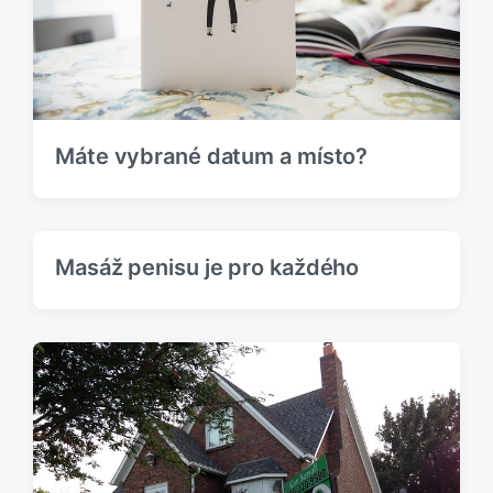
p
:
ě
v
e
k
:
Máte vybrané datum a místo?
Masáž penisu je pro každého