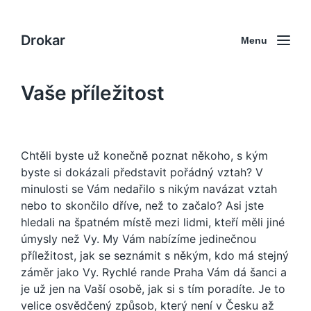
Drokar
Menu
Vaše příležitost
Chtěli byste už konečně poznat někoho, s kým
byste si dokázali představit pořádný vztah? V
minulosti se Vám nedařilo s nikým navázat vztah
nebo to skončilo dříve, než to začalo? Asi jste
hledali na špatném místě mezi lidmi, kteří měli jiné
úmysly než Vy. My Vám nabízíme jedinečnou
příležitost, jak se seznámit s někým, kdo má stejný
záměr jako Vy.
Rychlé rande Praha
Vám dá šanci a
je už jen na Vaší osobě, jak si s tím poradíte. Je to
velice osvědčený způsob, který není v Česku až