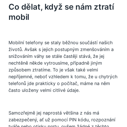
Co dělat, když se nám ztratí
mobil
Mobilní telefony se staly běžnou součástí našich
životů. Avšak s jejich postupným zmenšováním a
snižováním váhy se stále častěji stává, že jej
nechtěně někde vytrousíme, případně jiným
způsobem ztratíme. To je však také velmi
nepříjemné, neboť vzhledem k tomu, že u chytrých
telefonů jde prakticky o počítač, máme na něm
často uloženy velmi citlivé údaje.
Samozřejmě jej naprostá většina z nás má
zabezpečený, ať už pomocí PIN kódu, rozpoznání
tváře nebo otisku prstu, ovšem žádné z těchto