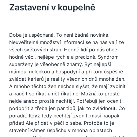
Zastavení v koupelně
Doba je uspěchaná. To není žádná novinka.
Neuvěřitelné množství informací se na nás valí ze
všech světových stran. Hodně lidí po nás chce
hodně věcí, nejlépe rychle a precizně. Syndrom
superženy je všeobecně známý. Být nejlepší
mámou, milenkou a hospodyní a při tom úspěšně
zvládat karierů je reality všedních dnů mnoha žen.
A mnoho těchto žen nechce slyšet, že mají zvolnit
a naučit se říkat umět říkat ne. Možná to prostě
nejde anebo prostě nechtějí. Potřebují jen ocenit,
podpořit a třeba jen pár tipů, jak to zvládnout. Co
poradit. Když tedy nechtějí zvonit, musí naopak
přidat! Ale přidat v péči o sebe. Protože to je
stavební kámen úspěchu v mnoha oblastech