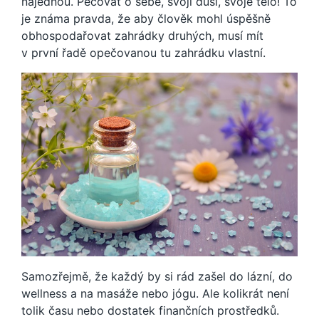
najednou. Pečovat o sebe, svoji duši, svoje tělo! To
je známa pravda, že aby člověk mohl úspěšně
obhospodařovat zahrádky druhých, musí mít
v první řadě opečovanou tu zahrádku vlastní.
Samozřejmě, že každý by si rád zašel do lázní, do
wellness a na masáže nebo jógu. Ale kolikrát není
tolik času nebo dostatek finančních prostředků.