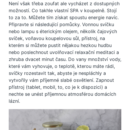
Není však třeba zoufat ale vycházet z dostupných
možností. Co takhle vlastní SPA v koupelně. Stojí
to za to. Můžete tím získat spoustu energie navíc.
Připravte si následující pomůcky. Vonnou svíčku
nebo lampu s éterickým olejem, několik čajových
svíček, voňavou koupelovou sůl, přístroj, na
kterém si můžete pustit nějakou hezkou hudbu
nebo poslechnout uvolňovací relaxační meditaci a
zhruba dvacet minut času. Do vany množství vody,
které vám vyhovuje, o teplotě, kterou máte rádi,
svíčky rozestavit tak, abyste je nespláchly a
vytvořily vám příjemné slabé osvětlení. Zapnout
přístroj (tablet, mobil, to, co je k dispozici) a
nechte se unést příjemnou atmosférou domácích
lázní.