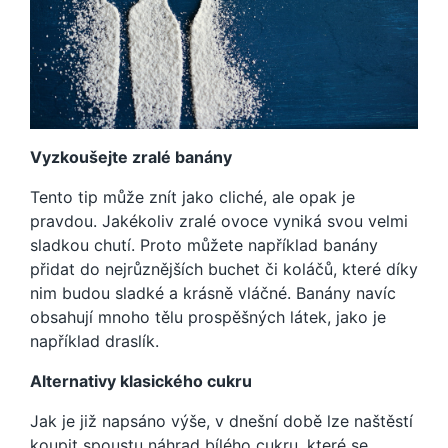
Vyzkoušejte zralé banány
Tento tip může znít jako cliché, ale opak je
pravdou. Jakékoliv zralé ovoce vyniká svou velmi
sladkou chutí. Proto můžete například banány
přidat do nejrůznějších buchet či koláčů, které díky
nim budou sladké a krásně vláčné. Banány navíc
obsahují mnoho tělu prospěšných látek, jako je
například draslík.
Alternativy klasického cukru
Jak je již napsáno výše, v dnešní době lze naštěstí
koupit spoustu náhrad bílého cukru, které se