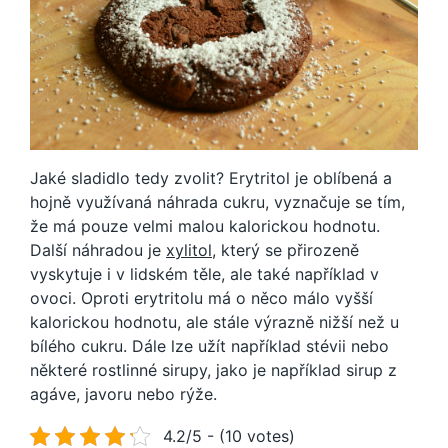
Jaké sladidlo tedy zvolit? Erytritol je oblíbená a
hojně využívaná náhrada cukru, vyznačuje se tím,
že má pouze velmi malou kalorickou hodnotu.
Další náhradou je
xylitol
, který se přirozeně
vyskytuje i v lidském těle, ale také například v
ovoci. Oproti erytritolu má o něco málo vyšší
kalorickou hodnotu, ale stále výrazně nižší než u
bílého cukru. Dále lze užít například stévii nebo
některé rostlinné sirupy, jako je například sirup z
agáve, javoru nebo rýže.
4.2/5 - (10 votes)