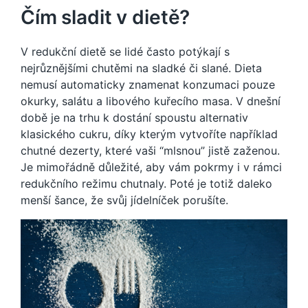
Čím sladit v dietě?
V redukční dietě se lidé často potýkají s
nejrůznějšími chutěmi na sladké či slané. Dieta
nemusí automaticky znamenat konzumaci pouze
okurky, salátu a libového kuřecího masa. V dnešní
době je na trhu k dostání spoustu alternativ
klasického cukru, díky kterým vytvoříte například
chutné dezerty, které vaši “mlsnou” jistě zaženou.
Je mimořádně důležité, aby vám pokrmy i v rámci
redukčního režimu chutnaly. Poté je totiž daleko
menší šance, že svůj jídelníček porušíte.