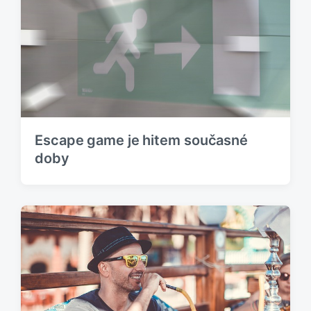
s
k
p
:
ě
v
e
k
:
Escape game je hitem současné
doby