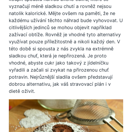
vyznačují méně sladkou chutí a rovněž nejsou
natolik kalorické. Mějte ovšem na paměti, že ne
každému užívání těchto náhrad bude vyhovovat. U
citlivějších jedinců se mohou objevit například
zažívací obtíže. Rovněž je vhodné tyto alternativy
využívat pouze příležitostně a nikoli každý den. V
této době si spousta z nás zvykla na extrémně
sladkou chuť, která je nepřirozená. Je proto
vhodné, abyste cukr jako takový z jídelníčku
vyřadili a začali si zvykat na přirozenou chuť
potravin. Nejrůznější sladila ovšem představují
dobrou alternativu, jak váš stravovací plán i v
dietě oživit.