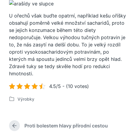
U ořechů však buďte opatrní, například kešu oříšky
obsahují poměrně velké množství sacharidů, proto
se jejich konzumace během této diety
nedoporučuje. Velkou výhodou tučných potravin je
to, že nás zasytí na delší dobu. To je velký rozdíl
oproti vysokosacharidovým potravinám, po
kterých má spoustu jedinců velmi brzy opět hlad.
Zdravé tuky se tedy skvěle hodí pro redukci
hmotnosti.
4.5/5 - (10 votes)
Výrobky
P
u
b
l
Proti bolestem hlavy přírodní cestou
i
P
k
ř