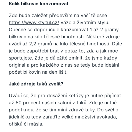
Kolik bílkovin konzumovat
Zde bude záležet především na vaší tělesné
https://www.ktv.tul.cz/
váze a životním stylu.
Obecně se doporučuje konzumovat 1 až 2 gramy
bílkovin na kilo tělesné hmotnosti. Některé zdroje
uvádí až 2,2 gramů na kilo tělesné hmotnosti. Dále
je bude zapotřebí brát v potaz to, zda a jak moc
sportujete. Zde je důležité zmínit, že jsme každý
originál a pro každého z nás se tedy bude ideální
počet bílkovin na den lišit.
Jaké zdroje tuků zvolit?
Uvádí se, že pro dosažení ketózy je nutné přijímat
až 50 procent našich kalorií z tuků. Zde je nutné
podotknou, že se tím míní zdravé tuky. Do svého
jídelníčku tedy zařaďte velké množství avokáda,
oříšků či másla.