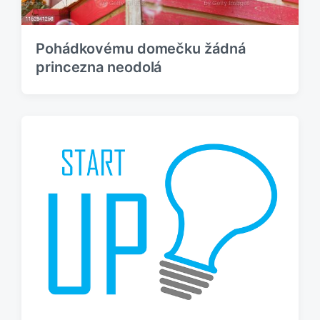
k
:
Pohádkovému domečku žádná
princezna neodolá