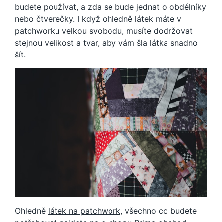
budete používat, a zda se bude jednat o obdélníky
nebo čtverečky. I když ohledně látek máte v
patchworku velkou svobodu, musíte dodržovat
stejnou velikost a tvar, aby vám šla látka snadno
šít.
Ohledně
látek na patchwork
, všechno co budete