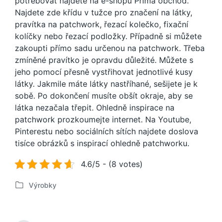
potřebovat najdete na e-shopu Prima obchod.
Najdete zde křídu v tužce pro značení na látky,
pravítka na patchwork, řezací kolečko, fixační
kolíčky nebo řezací podložky. Případně si můžete
zakoupti přímo sadu určenou na patchwork.
Třeba
zmíněné pravítko je opravdu důležité. Můžete s
jeho pomocí přesně vystřihovat jednotlivé kusy
látky.
Jakmile máte látky nastříhané, sešijete je k
sobě. Po dokončení musíte obšít okraje, aby se
látka nezačala třepit.
Ohledně inspirace na
patchwork prozkoumejte internet. Na Youtube,
Pinterestu nebo sociálních sítích najdete doslova
tisíce obrázků s inspirací ohledně patchworku.
4.6/5 - (8 votes)
Výrobky
P
u
b
l