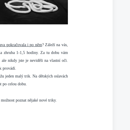
ava pokračovala i po něm
? Záleží na vás,
 na zhruba 1-1,5 hodiny. Za tu dobu vám
le nikdy jste je neviděli na vlastní oči.
k provádí.
žu jeden malý trik. Na dětských oslavách
st po celou dobu.
e možnost poznat nějaké nové triky.