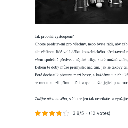
Jak probíhá vystoupení?
Chcete představení pro všechny, nebo byste rádi, aby
záb
ale většinou lidé volí délku kouzelnického představení
všem společně předvedu nějaké triky, které možná znáte, a
Během té doby může přemýšlet nad tím, jak se takový tri
Poté dochází k přesunu mezi hosty, a každému u nich uká
se mnou kouzlí přímo i děti, abych udržel jejich pozorno
Zažijte něco nového,
s čím se jen tak nesetkáte, a využijt
3.8/5 - (12 votes)