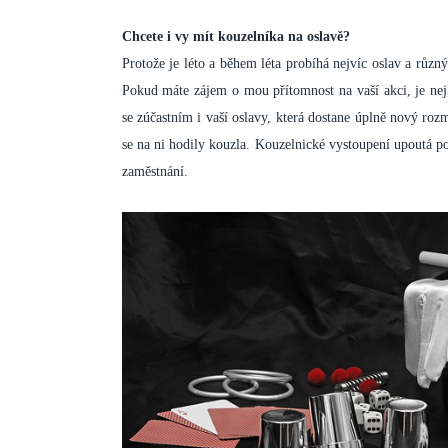
Chcete i vy mít kouzelníka na oslavě?
Protože je léto a během léta probíhá nejvíc oslav a různý
Pokud máte zájem o mou přítomnost na vaší akci, je nejl
se zúčastním i vaší oslavy, která dostane úplně nový ro
se na ni hodily kouzla. Kouzelnické vystoupení upoutá p
zaměstnání.