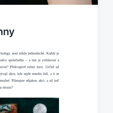
hny
i kolegy, není nikdy jednoduché. Každý je
 něco společného – a tím je zvědavost a
uvisí? Překvapivě velmi úzce. Určitě už
ývají akce, kde sejde mnoho lidí, a ti se
nemožné. Plánujete nějakou akci, a už teď
du mrazu?