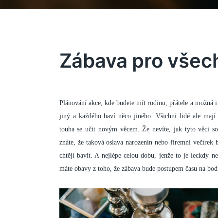
Zábava pro všec
Plánování akce, kde budete mít rodinu, přátele a možná 
jiný a každého baví něco jiného. Všichni lidé ale mají
touha se učit novým věcem. Že nevíte, jak tyto věci so
znáte, že taková oslava narozenin nebo firemní večírek b
chtějí bavit. A nejlépe celou dobu, jenže to je leckdy 
máte obavy z toho, že zábava bude postupem času na bo