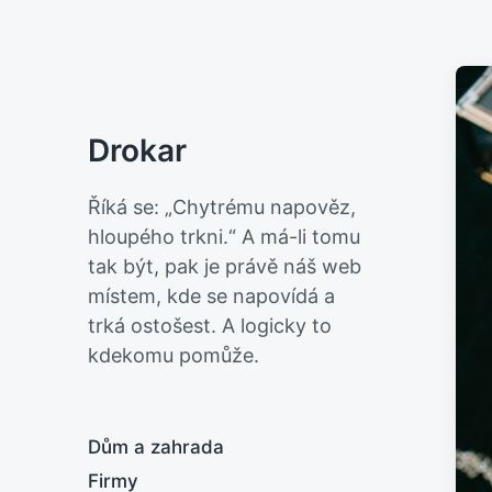
Drokar
Říká se: „Chytrému napověz,
hloupého trkni.“ A má-li tomu
tak být, pak je právě náš web
místem, kde se napovídá a
trká ostošest. A logicky to
kdekomu pomůže.
Dům a zahrada
Firmy