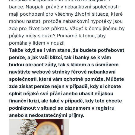
bance. Naopak, právě v nebankovní společnosti
mají pochopení pro všechny životní situace, které
mohou nastat, protože nebankovní hypotéky jsou
zde pro život bez příkras. Vždyť k čemu jinému by
půjčky měly sloužit? Primárně k tomu, aby
pomáhaly lidem v nouzi!
Takže když se i vám stane, že budete potřebovat
peníze, a jak vaši blízcí, tak i banky se k vám
budou obracet zády, tak s klidem a s úsměvem
navštivte webové stránky férové nebankovní
společnosti, která vám ochotně pomůže. Můžete
zde získat peníze nejen v případě, kdy si chcete
splnit nějaké své přání anebo uhasit nějakou
finanční krizi, ale také v případě, kdy toto chcete
podniknout v situaci se záznamem v registru
anebo s nedostatečnými příjmy.