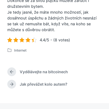
Dokonce se za svou půjčku můžete zaručit i
družstevním bytem.
Je tedy jasné, že máte mnoho možností, jak
dosáhnout úspěchu a žádných životních nesnází
se tak už nemusíte bát, když víte, na koho se
můžete s důvěrou obrátit.
4.4/5 - (8 votes)
Internet
P
u
b
l
Vydělávejte na bitcoinech
i
P
k
ř
o
e
Jak převážet kolo autem?
N
d
v
á
c
á
s
h
n
l
o
o
e
z
v