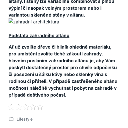
altány. I stěny lze variabilně kombinovat s plnou
výplní či naopak volným prostorem nebo i
variantou skleněné stěny v altánu.
Podstata zahradního altánu
Ať už zvolíte dřevo či hliník ohledně materiálu,
pro umístění zvolíte tiché zákoutí zahrady,
hlavním posláním zahradního altánu je, aby Vám
poskytl dostatečný prostor pro chvíle odpočinku
či posezení u šálku kávy nebo sklenky vína s
rodinou či přáteli. V případě zastřešeného altánu
možnost náležitě vychutnat i pobyt na zahradě v
případě deštivého počasí.
Lifestyle
P
u