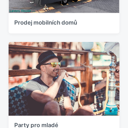
:
Prodej mobilních domů
Party pro mladé