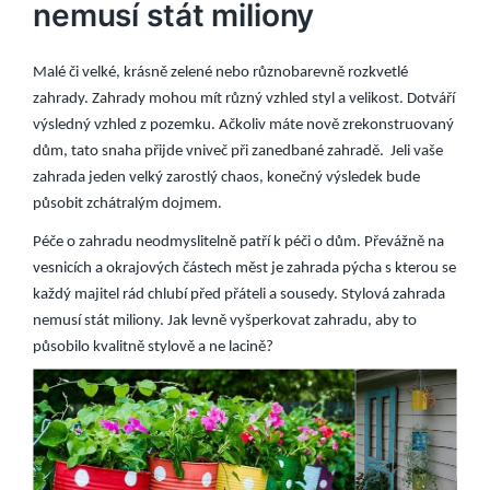
nemusí stát miliony
Malé či velké, krásně zelené nebo různobarevně rozkvetlé
zahrady. Zahrady mohou mít různý vzhled styl a velikost. Dotváří
výsledný vzhled z pozemku. Ačkoliv máte nově zrekonstruovaný
dům, tato snaha přijde vniveč při zanedbané zahradě. Jeli vaše
zahrada jeden velký zarostlý chaos, konečný výsledek bude
působit zchátralým dojmem.
Péče o zahradu neodmyslitelně patří k péči o dům. Převážně na
vesnicích a okrajových částech měst je zahrada pýcha s kterou se
každý majitel rád chlubí před přáteli a sousedy. Stylová zahrada
nemusí stát miliony. Jak levně vyšperkovat zahradu, aby to
působilo kvalitně stylově a ne lacině?