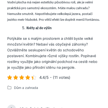
Vodní plocha má nejen esteticky působivou roli, ale je velmi
praktická pro samotný ekosystém. Máte malou zahradu?
Nemusíte smutnit. Nepotřebujete velkolepá jezera, postačí
jezírko metr hluboké. Pro větší efekt lze doplnit menší fontánou.
Květy až do výšin
Potýkáte se s malým prostorem a chtěli byste velké
množství květin? Nebaví vás obyčejné záhonky?
Ozvláštněte seskupení květin do schodového
postavení. Kombinujete různé výšky rostlin. Popínavé
rostliny využijte jako originální podchod na cestě nebo
je využijte jako přírodní stěnu na pergole.
4.4/5 - (11 votes)
Dům a zahrada
P
u
b
l