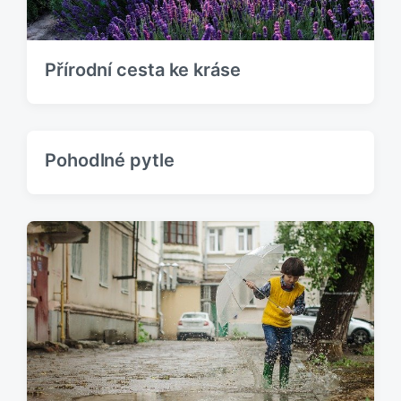
k
:
Přírodní cesta ke kráse
Pohodlné pytle