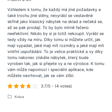
Vzhledem k tomu, že každý má jiné požadavky a
také trochu jiné stěny, nevyrábí se vestavěné
skříně jako klasický nábytek na sklad a nečeká se,
až se pak prodají. To by bylo mírně řečeno
neefektivní. Nikdo by si je totiž nekoupil. Vyrábí se
tedy vždy na míru. Díky tomu si můžete určit, jak
mají vypadat, jaké mají mít rozměry a jaké mají mít
vnitřní uspořádání. To je velice praktické a vy díky
tomu nakonec získáte nábytek, který bude
vyroben tak, jak si přejete vy a ne výrobce. K tomu
vám může napomoci i speciální aplikace, kde
můžete navrhovat, jak se vám zlíbí.
3.7/5 - (4 votes)
Krása
P
u
b