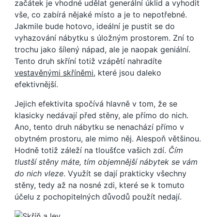
začátek je vhodné udělat generální úklid a vyhodit
vše, co zabírá nějaké místo a je to nepotřebné.
Jakmile bude hotovo, ideální je pustit se do
vyhazování nábytku s úložným prostorem. Zní to
trochu jako šílený nápad, ale je naopak geniální.
Tento druh skříní totiž vzápětí nahradíte
vestavěnými skříněmi
, které jsou daleko
efektivnější.
Jejich efektivita spočívá hlavně v tom, že se
klasicky nedávají před stěny, ale přímo do nich.
Ano, tento druh nábytku se nenachází přímo v
obytném prostoru, ale mimo něj. Alespoň většinou.
Hodně totiž záleží na tloušťce vašich zdí.
Čím
tlustší stěny máte, tím objemnější nábytek se vám
do nich vleze
. Využít se dají prakticky všechny
stěny, tedy až na nosné zdi, které se k tomuto
účelu z pochopitelných důvodů použít nedají.