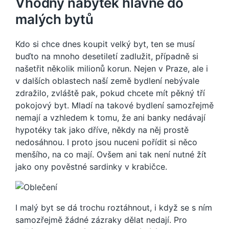
Vhodný nábytek hlavně do
malých bytů
Kdo si chce dnes koupit velký byt, ten se musí
buďto na mnoho desetiletí zadlužit, případně si
našetřit několik milionů korun. Nejen v Praze, ale i
v dalších oblastech naší země bydlení nebývale
zdražilo, zvláště pak, pokud chcete mít pěkný tří
pokojový byt. Mladí na takové bydlení samozřejmě
nemají a vzhledem k tomu, že ani banky nedávají
hypotéky tak jako dříve, někdy na něj prostě
nedosáhnou. I proto jsou nuceni pořídit si něco
menšího, na co mají. Ovšem ani tak není nutné žít
jako ony pověstné sardinky v krabičce.
I malý byt se dá trochu roztáhnout, i když se s ním
samozřejmě žádné zázraky dělat nedají. Pro