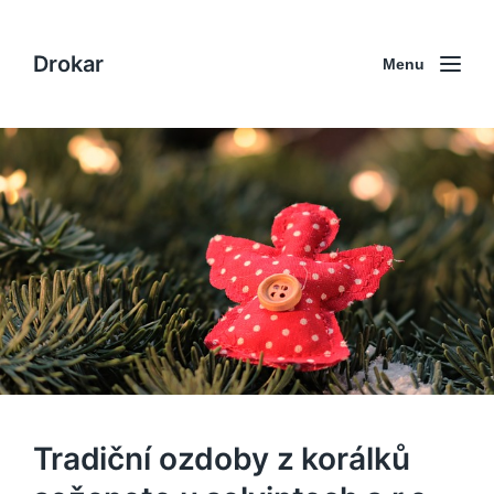
Drokar
Menu
Tradiční ozdoby z korálků