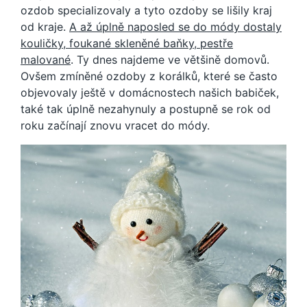
ozdob specializovaly a tyto ozdoby se lišily kraj
od kraje.
A až úplně naposled se do módy dostaly
kouličky, foukané skleněné baňky, pestře
malované
. Ty dnes najdeme ve většině domovů.
Ovšem zmíněné ozdoby z korálků, které se často
objevovaly ještě v domácnostech našich babiček,
také tak úplně nezahynuly a postupně se rok od
roku začínají znovu vracet do módy.