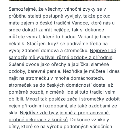
Samozřejmě, že všechny vánoční zvyky se v
průběhu staletí postupně vyvíjely, takže pokud
máte zájem o české tradiční Vánoce, které nás u
srdce dokáží zahřát
nejlépe
, tak si dokonce
můžete vybrat, které to budou. Variant je hned
několik. Stačí jen, když se podíváme třeba na
vývoj zdobení domova a stromečku.
Nejprve lidé
samozřejmě využívali různé ozdoby z přírodnin
.
Sušené ovoce jako ořechy a jablíčka, slaměné
ozdoby, barevné pentle. Nezřídka je můžete i dnes
najít na stromečku v mnoha domácnostech. I
stromeček se do českých domácností dostal až
poměrně pozdě, nicméně lidé si tuto tradici velmi
oblíbili. Mnozí tak posléze začali stromečky zdobit
nejen přírodními ozdobami, ale také ozdobami ze
skla.
Nejdříve zde byly jemné a propracované,
drobné dekorace z korálků
. Dokonce vznikaly
dílny, které se na výrobu podobných vánočních