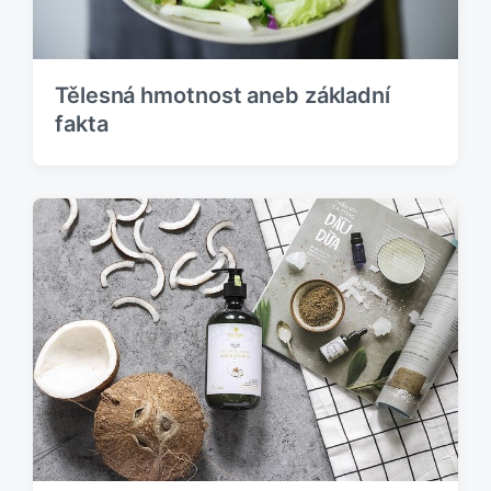
v
e
k
:
Tělesná hmotnost aneb základní
fakta