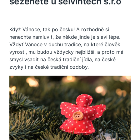
seženete u selvintech s.r.o
Když Vánoce, tak po česku! A rozhodně si
nenechte namluvit, že někde jinde je slaví lépe.
Vždyť Vánoce v duchu tradice, na které člověk
vyrostl, mu budou vždycky nejbližší, a proto má
smysl vsadit na česká tradiční jídla, na české
zvyky i na české tradiční ozdoby.