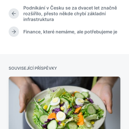
l
Podnikání v Česku se za dvacet let značně
i
rozšířilo, přesto někde chybí základní
P
k
infrastruktura
ř
o
e
v
Finance, které nemáme, ale potřebujeme je
d
N
á
c
á
n
h
s
o
o
l
v
z
e
í
d
p
SOUVISEJÍCÍ PŘÍSPĚVKY
u
ř
j
í
í
s
c
p
í
ě
p
v
ř
e
í
k
s
:
p
ě