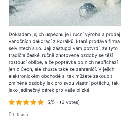
Dokladem jejich úspěchu je i ruční výroba a prodej
vánočních dekorací z korálků, které prodává firma
selvintech s.r.o
. Její zástupci vám potvrdí, že tyto
tradiční české, ručně zhotovené ozdoby se těší
rostoucí oblibě, a že poptávka po nich nepřichází
jen z Čech, ale zhusta také ze zahraničí. V jejich
elektronickém obchodě si tak můžete zakoupit
zmíněné ozdoby jak pro svou vlastní potěchu, tak
jako jedinečný dárek pro vaše blízké.
5/5 - (6 votes)
Krása
P
u
b