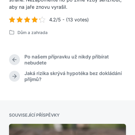
aby na jaře znovu vyrašil.
4.2/5 - (13 votes)
Dům a zahrada
P
u
b
l
Po našem přípravku už nikdy přibírat
i
P
nebudete
k
ř
Jaká rizika skrývá hypotéka bez dokládání
o
e
N
příjmů?
v
d
á
á
c
s
h
n
l
o
o
e
z
v
d
í
u
SOUVISEJÍCÍ PŘÍSPĚVKY
p
j
ř
í
í
c
s