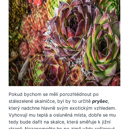
Pokud bychom se měli porozhlédnout po
stálezelené skalničce, byl by to určitě
pryšec
,
který nadchne hlavně svým exotickým vzhledem.
Vyhovují mu teplá a osluněná místa, dobře se mu
tedy bude dařit na skalce, která směřuje k jižní
straně. Nezapomeňte ho po zimě vždy seříznout,