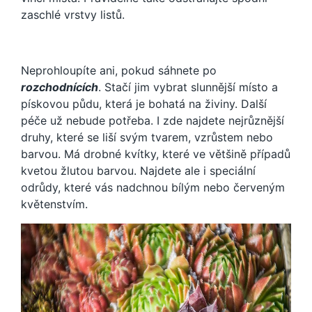
zaschlé vrstvy listů.
Neprohloupíte ani, pokud sáhnete po
rozchodnících
. Stačí jim vybrat slunnější místo a
pískovou půdu, která je bohatá na živiny. Další
péče už nebude potřeba. I zde najdete nejrůznější
druhy, které se liší svým tvarem, vzrůstem nebo
barvou. Má drobné kvítky, které ve většině případů
kvetou žlutou barvou. Najdete ale i speciální
odrůdy, které vás nadchnou bílým nebo červeným
květenstvím.