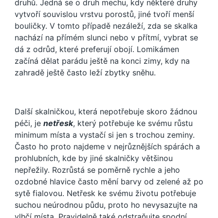
druhů. Jedná se o druh mechu, kdy některé druhy
vytvoří souvislou vrstvu porostů, jiné tvoří menší
bouličky. V tomto případě nezáleží, zda se skalka
nachází na přímém slunci nebo v přítmí, vybrat se
dá z odrůd, které preferují obojí. Lomikámen
začíná dělat parádu ještě na konci zimy, kdy na
zahradě ještě často leží zbytky sněhu.
Další skalničkou, která nepotřebuje skoro žádnou
péči, je
netřesk
, který potřebuje ke svému růstu
minimum místa a vystačí si jen s trochou zeminy.
Často ho proto najdeme v nejrůznějších spárách a
prohlubních, kde by jiné skalničky většinou
nepřežily. Rozrůstá se poměrně rychle a jeho
ozdobné hlavice často mění barvy od zelené až po
sytě fialovou. Netřesk ke svému životu potřebuje
suchou neúrodnou půdu, proto ho nevysazujte na
vlhčí místa. Pravidelně také odstraňujte spodní