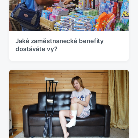
:
ě
v
e
k
:
Jaké zaměstnanecké benefity
dostáváte vy?