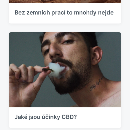
k
:
Bez zemních prací to mnohdy nejde
Jaké jsou účinky CBD?