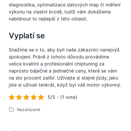
diagnostika, optimalizace datových map či měření
výkonu na vlastní brzdě, tudíž vám dokážeme
nabídnout to nejlepší z této oblasti.
Vyplatí se
Snažíme se o to, aby byli naše zákazníci nanejvýš
spokojeni. Právě z tohoto důvodu provádíme
velice kvalitní a profesionální
chiptuning
za
naprosto báječné a jedinečné ceny, které se vám
na sto procent zalíbí. Užívejte si stejné jízdy, jako
jste si užívali tenkrát, když byl váš motor výkonný.
5/5 - (1 vote)
Nezařazené
P
u
b
l