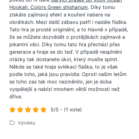
Hookah, Colors Green shisharium
. Díky tomu
získáte zajímavý efekt a kouření nabere na
obrátkách. Mezi další zábavu patří i nadále flaška.
Tato hra je prostě originální, a to hlavně v případě,
že se můžete dozvědět o protějškách zajímavé a
pikantní věci. Díky tomu tato hra přechází přes
generace a hraje se do teď. V případě nesplnění
otázky tak dostanete úkol, který musíte splnit.
Někde se také hraje svlékací flaška, to je však
podle toho, jaká jsou pravidla. Oproti našim letům
se toho zas tak moc nezměnilo, jen je doba
vyspělejší a nabízí mnohem větší možnosti než
dříve.
5/5 - (1 vote)
Výrobky
P
u
b