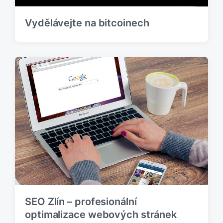
e
k
Vydělávejte na bitcoinech
:
SEO Zlín – profesionální
optimalizace webových stránek