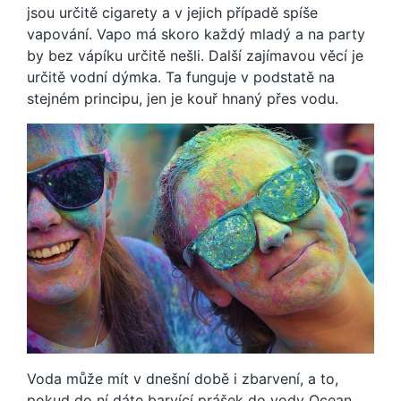
jsou určitě cigarety a v jejich případě spíše
vapování. Vapo má skoro každý mladý a na party
by bez vápíku určitě nešli. Další zajímavou věcí je
určitě vodní dýmka. Ta funguje v podstatě na
stejném principu, jen je kouř hnaný přes vodu.
Voda může mít v dnešní době i zbarvení, a to,
pokud do ní dáte
barvící prášek do vody Ocean