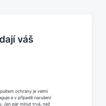
dají váš
 pultem ochrany je velmi
aguje a v případě narušení
u. Jen pár minut trvá, než