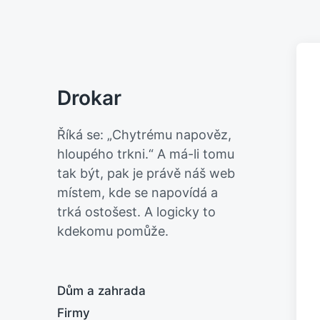
Drokar
Říká se: „Chytrému napověz,
hloupého trkni.“ A má-li tomu
tak být, pak je právě náš web
místem, kde se napovídá a
trká ostošest. A logicky to
kdekomu pomůže.
Dům a zahrada
Firmy