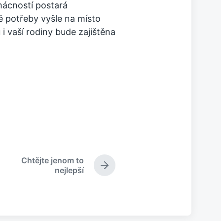
mácností postará
ě potřeby vyšle na místo
i vaší rodiny bude zajištěna
Chtějte jenom to
N
nejlepší
á
s
l
e
d