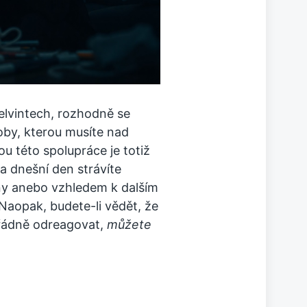
elvintech, rozhodně se
oby, kterou musíte nad
u této spolupráce je totiž
vna dnešní den strávíte
ny anebo vzhledem k dalším
Naopak, budete-li vědět, že
ořádně odreagovat,
můžete