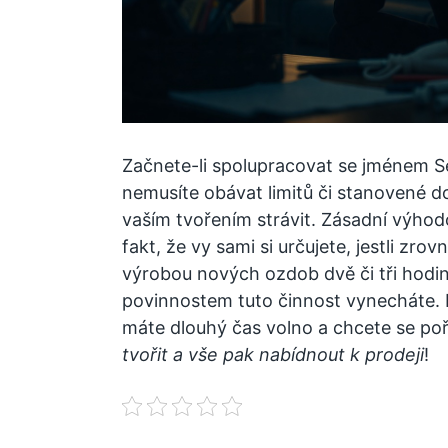
Začnete-li spolupracovat se jménem S
nemusíte obávat limitů či stanovené d
vaším tvořením strávit. Zásadní výhodo
fakt, že vy sami si určujete, jestli zro
výrobou nových ozdob dvě či tři hodi
povinnostem tuto činnost vynecháte. 
máte dlouhý čas volno a chcete se p
tvořit a vše pak nabídnout k prodeji
!