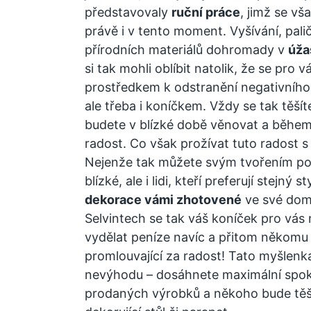
představovaly
ruční práce
, jimž se vš
právě i v tento moment. Vyšívání, palič
přírodních materiálů dohromady v
úža
si tak mohli oblíbit natolik, že se pro
prostředkem k odstranění negativního n
ale třeba i koníčkem. Vždy se tak těšít
budete v blízké době věnovat a během 
radost. Co však prožívat tuto radost 
Nejenže tak můžete svým tvořením po
blízké, ale i lidi, kteří preferují stejný s
dekorace vámi zhotovené
ve své domá
Selvintech
se tak váš koníček pro vás 
vydělat peníze navíc a přitom někomu
promlouvající za radost! Tato myšlen
nevýhodu – dosáhnete maximální spok
prodaných výrobků a někoho bude těš