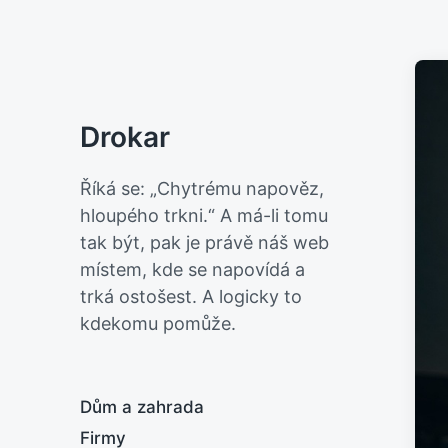
Drokar
Říká se: „Chytrému napověz,
hloupého trkni.“ A má-li tomu
tak být, pak je právě náš web
místem, kde se napovídá a
trká ostošest. A logicky to
kdekomu pomůže.
Dům a zahrada
Firmy