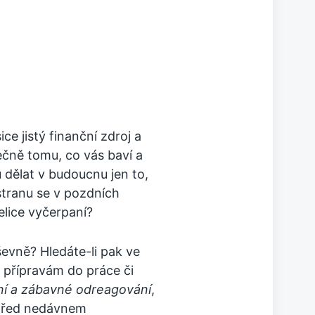
e jistý finanční zdroj a
ečně tomu, co vás baví a
u dělat v budoucnu jen to,
 stranu se v pozdních
lice vyčerpaní?
ševně? Hledáte-li pak ve
t přípravám do práce či
tní a zábavné odreagování
,
 před nedávnem