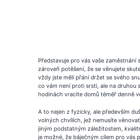
Představuje pro vás vaše zaměstnání sic
zároveň potěšení, že se věnujete skut
vždy jste měli přání držet se svého sn
co vám není proti srsti, ale na druhou
hodinách vracíte domů téměř denně ve
A to nejen z fyzicky, ale především du
volných chvílích, jež nemusíte věnova
jiným podstatným záležitostem,
kvali
je možné, že báječným cílem pro vás