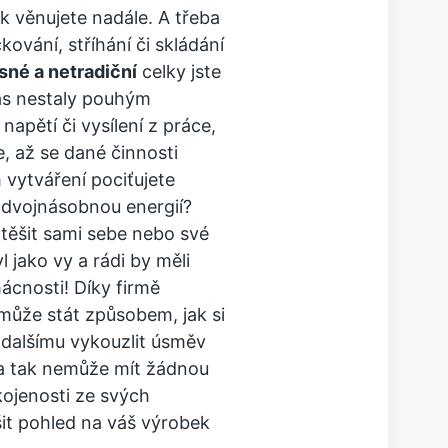
ak věnujete nadále. A třeba
kování, stříhání či skládání
sné a netradiční
celky jste
 vás nestaly pouhým
apětí či vysílení z práce,
e, až se dané činnosti
vytváření pociťujete
s dvojnásobnou energií?
těšit sami sebe nebo své
tyl jako vy a rádi by měli
cnosti! Díky firmě
může stát způsobem, jak si
 dalšímu vykouzlit úsměv
ka tak nemůže mít žádnou
ojenosti ze svých
it pohled na váš výrobek