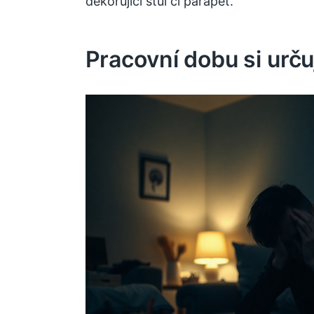
dekorující stůl či parapet.
Pracovní dobu si urču