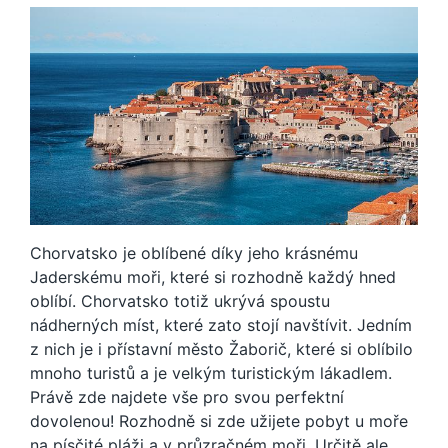
Chorvatsko je oblíbené díky jeho krásnému
Jaderskému moři, které si rozhodně každý hned
oblíbí. Chorvatsko totiž ukrývá spoustu
nádherných míst, které zato stojí navštívit. Jedním
z nich je i přístavní město Žaborič, které si oblíbilo
mnoho turistů a je velkým turistickým lákadlem.
Právě zde najdete vše pro svou perfektní
dovolenou! Rozhodně si zde užijete pobyt u moře
na písčité pláži a v průzračném moři. Určitě ale