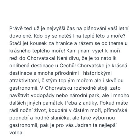
Právě teď už je nejvyšší čas na plánování vaší letní
dovolené. Kdo by se netěšil na teplé léto u moře?
Stačí jet kousek za hranice a rázem se ocitneme u
krásného teplého moře! Kam jinam vyjet k moři
než do Chorvatska! Není divu, že je to natolik
oblíbená destinace u Čechů! Chorvatsko je krásná
destinace s mnoha přírodními i historickými
atraktivitami, čistým teplým mořem ale i skvělou
gastronomií. V Chorvatsku rozhodně stojí, zato
navštívit vodopády nebo národní park, ale i mnoho
dalších jiných památek třeba z antiky. Pokud máte
rádi noční život, koupání v čistém moři, přímořské
podnebí a hodně sluníčka, ale také výbornou
gastronomii, pak je pro vás Jadran ta nejlepší
volba!