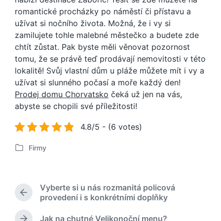
romantické procházky po náměstí či přístavu a
užívat si nočního života. Možná, že i vy si
zamilujete tohle malebné městečko a budete zde
chtít zůstat. Pak byste měli věnovat pozornost
tomu, že se právě teď prodávají nemovitosti v této
lokalitě! Svůj vlastní dům u pláže můžete mít i vy a
užívat si slunného počasí a moře každý den!
Prodej domu Chorvatsko
čeká už jen na vás,
abyste se chopili své příležitosti!
4.8/5 - (6 votes)
Firmy
P
u
b
l
Vyberte si u nás rozmanitá policová
i
P
provedení i s konkrétními doplňky
k
ř
o
e
Jak na chutné Velikonoční menu?