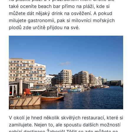
také oceníte beach bar přímo na pláži, kde si
můžete dát nějaký drink na osvěžení. A pokud
milujete gastronomii, pak si milovníci mořských
plodů zde určitě přijdou na své.
V okolí je hned několik skvělých restaurací, které si
zamilujete.
Nejen to, ale spoustu dalších možností
nabízí destinace Žaborič! Těšit se zde můžete na