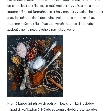
zbytečnosti, které nepotřebujeme, protože si tak dáváme víc a
víc chemikálií do těla. To, co můžeme tak si vypěstujme a nebo
kupme přímo od farmáře, o kterém víme, jak vypadá jeho statek
a to, jak pěstuje dané potraviny. Pokud toto budeme dělat,
budeme našemu tělu dávat zdravé věci a to, co si opravdu
zaslouží, ne nic nezdravého a nám škodlivého.
Kromě kupování zdravých potravin bez chemikálií je dobrý
nápad si i vařit zdravě. Někdo se tomu vyhýbá proto, že kdysi