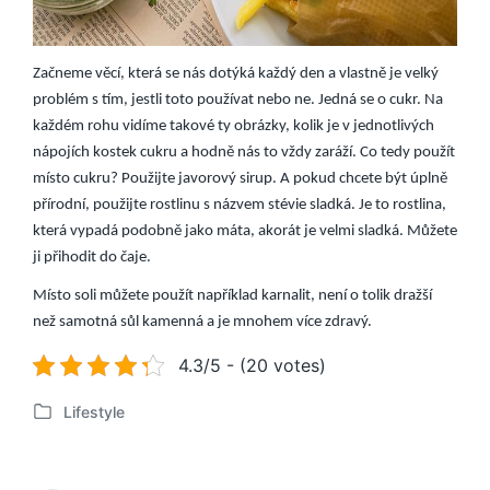
Začneme věcí, která se nás dotýká každý den a vlastně je velký
problém s tím, jestli toto používat nebo ne. Jedná se o cukr. Na
každém rohu vidíme takové ty obrázky, kolik je v jednotlivých
nápojích kostek cukru a hodně nás to vždy zaráží. Co tedy použít
místo cukru? Použijte javorový sirup. A pokud chcete být úplně
přírodní, použijte rostlinu s názvem stévie sladká. Je to rostlina,
která vypadá podobně jako máta, akorát je velmi sladká. Můžete
ji přihodit do čaje.
Místo soli můžete použít například karnalit, není o tolik dražší
než samotná sůl kamenná a je mnohem více zdravý.
4.3/5 - (20 votes)
Lifestyle
P
u
b