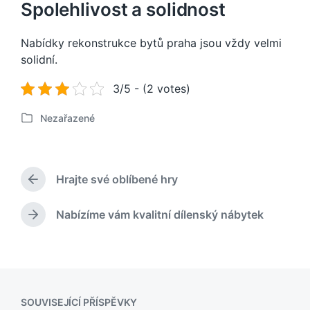
Spolehlivost a solidnost
Nabídky
rekonstrukce bytů praha
jsou vždy velmi
solidní.
3/5 - (2 votes)
Nezařazené
P
u
b
l
Hrajte své oblíbené hry
i
P
k
ř
o
e
Nabízíme vám kvalitní dílenský nábytek
N
d
v
á
c
á
s
h
n
l
o
o
e
z
v
d
í
SOUVISEJÍCÍ PŘÍSPĚVKY
u
p