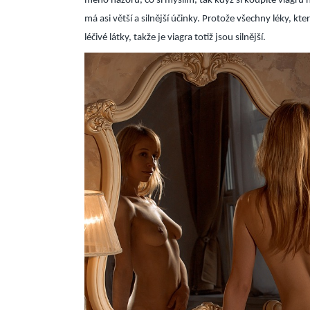
mého názoru, co si myslím, tak když si koupíte viagru n
má asi větší a silnější účinky. Protože všechny léky, kte
léčivé látky, takže je viagra totiž jsou silnější.