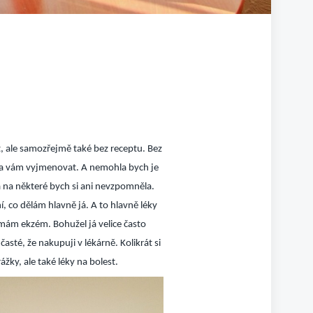
t, ale samozřejmě také bez receptu. Bez
la vám vyjmenovat. A nemohla bych je
 na některé bych si ani nevzpomněla.
, co dělám hlavně já. A to hlavně léky
mám ekzém. Bohužel já velice často
asté, že nakupuji v lékárně. Kolikrát si
ky, ale také léky na bolest.