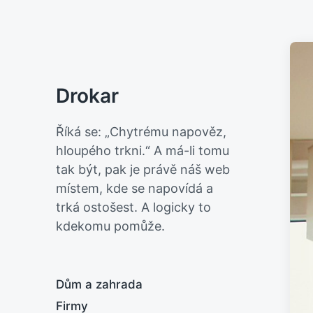
Drokar
Říká se: „Chytrému napověz,
hloupého trkni.“ A má-li tomu
tak být, pak je právě náš web
místem, kde se napovídá a
trká ostošest. A logicky to
kdekomu pomůže.
Dům a zahrada
Firmy