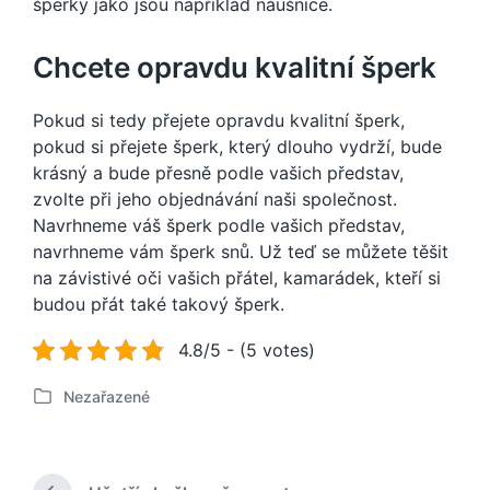
šperky jako jsou například náušnice.
Chcete opravdu kvalitní šperk
Pokud si tedy přejete opravdu kvalitní šperk,
pokud si přejete šperk, který dlouho vydrží, bude
krásný a bude přesně podle vašich představ,
zvolte při jeho objednávání naši společnost.
Navrhneme váš šperk podle vašich představ,
navrhneme vám šperk snů. Už teď se můžete těšit
na závistivé oči vašich přátel, kamarádek, kteří si
budou přát také takový šperk.
4.8/5 - (5 votes)
Nezařazené
P
u
b
l