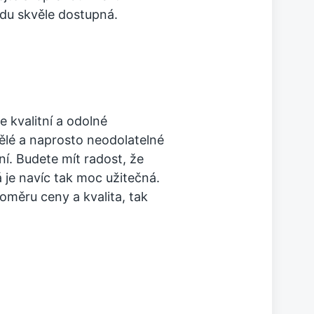
vdu skvěle dostupná.
 kvalitní a odolné
ělé a naprosto neodolatelné
í. Budete mít radost, že
á je navíc tak moc užitečná.
poměru ceny a kvalita, tak