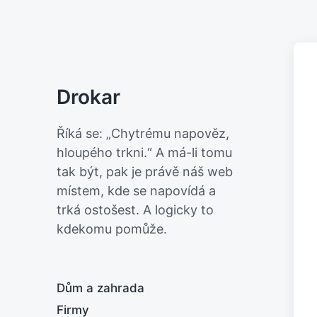
Drokar
Říká se: „Chytrému napověz,
hloupého trkni.“ A má-li tomu
tak být, pak je právě náš web
místem, kde se napovídá a
trká ostošest. A logicky to
kdekomu pomůže.
Dům a zahrada
Firmy